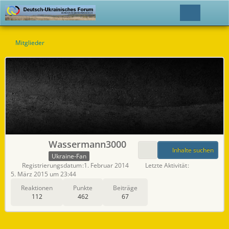
Mitglieder
Wassermann3000
Inhalte suchen
Ukraine-Fan
Registrierungsdatum
1. Februar 2014
Letzte Aktivität
5. März 2015 um 23:44
Reaktionen
Punkte
Beiträge
112
462
67