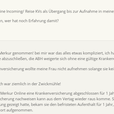
 eine Incoming/ Reise KVs als Übergang bis zur Aufnahme in mein
in, wer hat noch Erfahrung damit?
Merkur genommen! bei mir war das alles etwas kompliziert, ich h
e abzuschließen, die ABH weigerte sich ohne eine gültige Kranke
nversicherung wollte meine Frau nicht aufnehmen solange sie kein
ch war ziemlich in der Zwickmühle!
Merkur Online eine Krankenversicherung abgeschlossen für 1 Jahr
sicherung nachweisen kann aus dem Vertag wieder raus komme. S
g gezeigt hatte, bekam sie den befristeten Aufenthalt für 1 Jahr
dort aufgenommen.