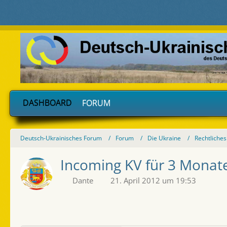
DASHBOARD
FORUM
Deutsch-Ukrainisches Forum
Forum
Die Ukraine
Rechtliches
Incoming KV für 3 Monat
Dante
21. April 2012 um 19:53