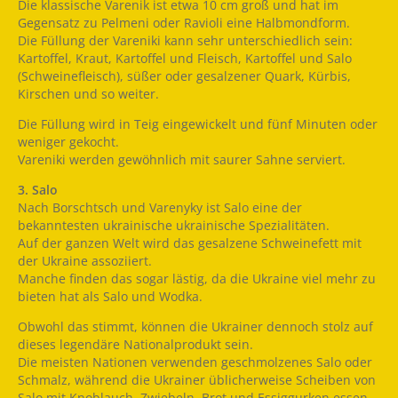
Die klassische Varenik ist etwa 10 cm groß und hat im
Gegensatz zu Pelmeni oder Ravioli eine Halbmondform.
Die Füllung der Vareniki kann sehr unterschiedlich sein:
Kartoffel, Kraut, Kartoffel und Fleisch, Kartoffel und Salo
(Schweinefleisch), süßer oder gesalzener Quark, Kürbis,
Kirschen und so weiter.
Die Füllung wird in Teig eingewickelt und fünf Minuten oder
weniger gekocht.
Vareniki werden gewöhnlich mit saurer Sahne serviert.
3. Salo
Nach Borschtsch und Varenyky ist Salo eine der
bekanntesten ukrainische ukrainische Spezialitäten.
Auf der ganzen Welt wird das gesalzene Schweinefett mit
der Ukraine assoziiert.
Manche finden das sogar lästig, da die Ukraine viel mehr zu
bieten hat als Salo und Wodka.
Obwohl das stimmt, können die Ukrainer dennoch stolz auf
dieses legendäre Nationalprodukt sein.
Die meisten Nationen verwenden geschmolzenes Salo oder
Schmalz, während die Ukrainer üblicherweise Scheiben von
Salo mit Knoblauch, Zwiebeln, Brot und Essiggurken essen.