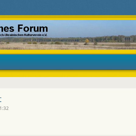
t
1:32