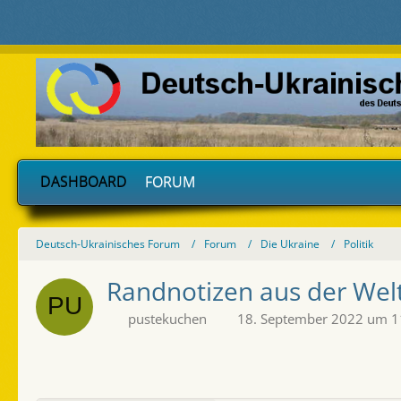
DASHBOARD
FORUM
Deutsch-Ukrainisches Forum
Forum
Die Ukraine
Politik
Randnotizen aus der Wel
pustekuchen
18. September 2022 um 1