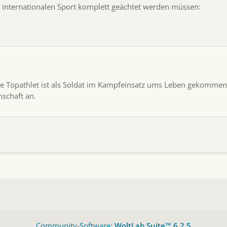
m internationalen Sport komplett geächtet werden müssen:
ere Topathlet ist als Soldat im Kampfeinsatz ums Leben gekommen.
schaft an.
Community-Software:
WoltLab Suite™ 6.2.5