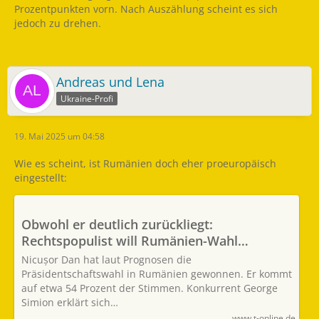
Prozentpunkten vorn. Nach Auszählung scheint es sich
jedoch zu drehen.
Andreas und Lena
Ukraine-Profi
19. Mai 2025 um 04:58
Wie es scheint, ist Rumänien doch eher proeuropäisch
eingestellt:
Obwohl er deutlich zurückliegt:
Rechtspopulist will Rumänien-Wahl
gewonnen haben
Nicușor Dan hat laut Prognosen die
Präsidentschaftswahl in Rumänien gewonnen. Er kommt
auf etwa 54 Prozent der Stimmen. Konkurrent George
Simion erklärt sich…
www.t-online.de