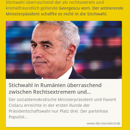
Stichwahl überraschend der als rechtsextrem und
kremelfreundlich geltende
Georgescu vorn. Der amtierende
Ministerpäsident schaffte es nicht in die Stichwahl.
Stichwahl in Rumänien überraschend
zwischen Rechtsextremem und
Konservativer
Der sozialdemokratische Ministerpräsident und Favorit
Ciolacu erreichte in der ersten Runde der
Präsidentschaftswahl nur Platz drei. Der parteilose
Populist…
www.derstandard.de