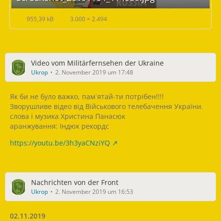
955,39 kB
3.000 × 2.494
Video vom Militärfernsehen der Ukraine
Ukrop
2. November 2019 um 17:48
Як би не було важко, пам`ятай-ти потрібен!!!!
Зворушливе відео від Військового телебачення України.
слова і музика Христина Панасюк
аранжування: Індюк рекордс
https://youtu.be/3h3yaCNziYQ
Nachrichten von der Front
Ukrop
2. November 2019 um 16:53
02.11.2019