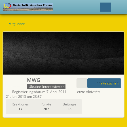
Mitglieder
MWG
Inhalte suchen
Ukraine-Interessierter
Registrierungsdatum
7. April 2011
Letzte Aktivität
21. Juni 2013 um 23:37
Reaktionen
Punkte
Beiträge
17
207
35