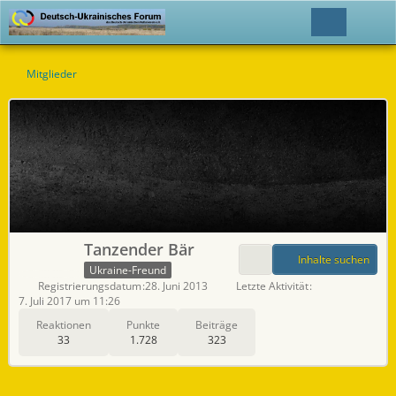
Mitglieder
Tanzender Bär
Inhalte suchen
Ukraine-Freund
Registrierungsdatum
28. Juni 2013
Letzte Aktivität
7. Juli 2017 um 11:26
Reaktionen
Punkte
Beiträge
33
1.728
323