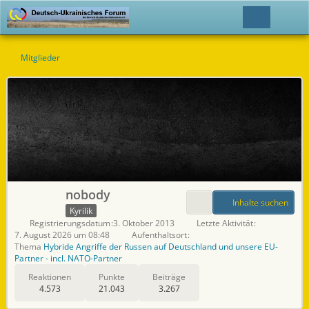
Mitglieder
nobody
Inhalte suchen
Kyrilik
Registrierungsdatum
3. Oktober 2013
Letzte Aktivität
7. August 2026 um 08:48
Aufenthaltsort
Thema
Hybride Angriffe der Russen auf Deutschland und unsere EU-
Partner - incl. NATO-Partner
Reaktionen
Punkte
Beiträge
4.573
21.043
3.267