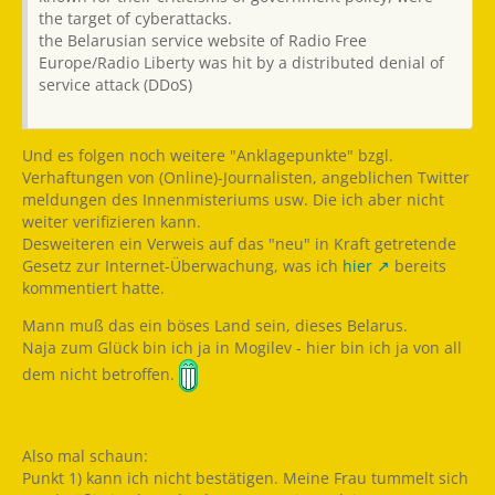
the target of cyberattacks.
the Belarusian service website of Radio Free
Europe/Radio Liberty was hit by a distributed denial of
service attack (DDoS)
Und es folgen noch weitere "Anklagepunkte" bzgl.
Verhaftungen von (Online)-Journalisten, angeblichen Twitter
meldungen des Innenmisteriums usw. Die ich aber nicht
weiter verifizieren kann.
Desweiteren ein Verweis auf das "neu" in Kraft getretende
Gesetz zur Internet-Überwachung, was ich
hier
bereits
kommentiert hatte.
Mann muß das ein böses Land sein, dieses Belarus.
Naja zum Glück bin ich ja in Mogilev - hier bin ich ja von all
dem nicht betroffen.
Also mal schaun:
Punkt 1) kann ich nicht bestätigen. Meine Frau tummelt sich