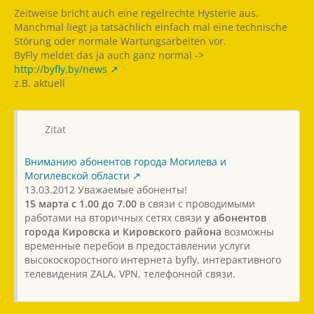
Zeitweise bricht auch eine regelrechte Hysterie aus.
Manchmal liegt ja tatsächlich einfach mal eine technische
Störung oder normale Wartungsarbeiten vor.
ByFly meldet das ja auch ganz normal ->
http://byfly.by/news
z.B. aktuell
Zitat
Вниманию абонентов города Могилева и
Могилевской области
13.03.2012 Уважаемые абоненты!
15 марта с 1.00 до 7.00
в связи с проводимыми
работами на вторичных сетях связи
у абонентов
города Кировска и Кировского района
возможны
временные перебои в предоставлении услуги
высокоскоростного интернета byfly, интерактивного
телевидения ZALA, VPN, телефонной связи.