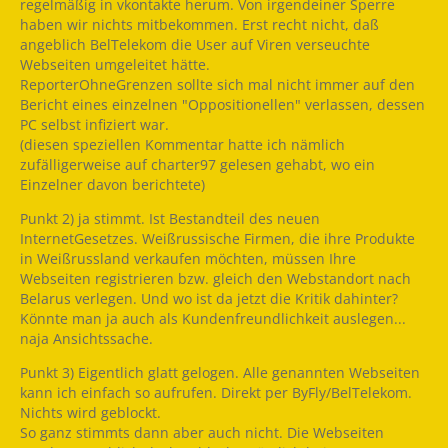
regelmäßig in vkontakte herum. Von irgendeiner Sperre
haben wir nichts mitbekommen. Erst recht nicht, daß
angeblich BelTelekom die User auf Viren verseuchte
Webseiten umgeleitet hätte.
ReporterOhneGrenzen sollte sich mal nicht immer auf den
Bericht eines einzelnen "Oppositionellen" verlassen, dessen
PC selbst infiziert war.
(diesen speziellen Kommentar hatte ich nämlich
zufälligerweise auf charter97 gelesen gehabt, wo ein
Einzelner davon berichtete)
Punkt 2) ja stimmt. Ist Bestandteil des neuen
InternetGesetzes. Weißrussische Firmen, die ihre Produkte
in Weißrussland verkaufen möchten, müssen Ihre
Webseiten registrieren bzw. gleich den Webstandort nach
Belarus verlegen. Und wo ist da jetzt die Kritik dahinter?
Könnte man ja auch als Kundenfreundlichkeit auslegen...
naja Ansichtssache.
Punkt 3) Eigentlich glatt gelogen. Alle genannten Webseiten
kann ich einfach so aufrufen. Direkt per ByFly/BelTelekom.
Nichts wird geblockt.
So ganz stimmts dann aber auch nicht. Die Webseiten