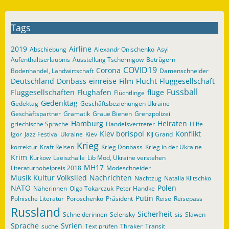
Tags
2019
Airline
Abschiebung
Alexandr Onischenko
Asyl
Aufenthaltserlaubnis
Ausstellung Tschernigow
Betrügern
COVID19
Corona
Bodenhandel, Landwirtschaft
Damenschneider
Deutschland
Donbass
einreise
Film
Flucht
Fluggesellschaft
Fussball
Fluggesellschaften
Flughafen
flüge
Flüchtlinge
Gedenktag
Gedektag
Geschäftsbeziehungen Ukraine
Geschäftspartner
Gramatik
Graue Bienen
Grenzpolizei
Hamburg
Heiraten
griechische Sprache
Handelsvertreter
Hilfe
Kiev borispol
Konflikt
Igor
Jazz Festival Ukraine
Kiev
KIJ Grand
Krieg
korrektur
Kraft Reisen
Krieg Donbass
Krieg in der Ukraine
Krim
Kurkow
Laeiszhalle
Lib Mod, Ukraine verstehen
MH17
Literaturnobelpreis 2018
Modeschneider
Musik Kultur Volkslied
Nachrichten
Nachtzug
Natalia Klitschko
NATO
Polen
Näherinnen
Olga Tokarczuk
Peter Handke
Putin
Polnische Literatur
Poroschenko
Präsident
Reise
Reisepass
Russland
Sicherheit
Schneiderinnen
Selensky
sis
Slawen
Sprache
Syrien
suche
Text prüfen
Thraker
Transit