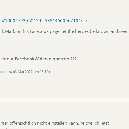
.com/10002792560159…63814660967104/
Nik Mark on his Facebook page.Let the heroes be known and seen
ier ein Facebook-Video einbetten ???
ubochka
(
6. Mai 2022 um 13:19
)
r offensichtlich nicht einstellen kann, reiche ich jetzt