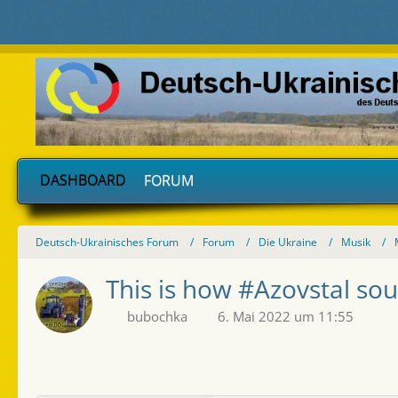
DASHBOARD
FORUM
Deutsch-Ukrainisches Forum
Forum
Die Ukraine
Musik
This is how #Azovstal sound
bubochka
6. Mai 2022 um 11:55