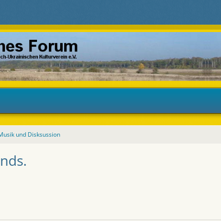
Musik und Disksussion
s.​​​