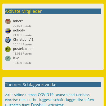
Aktivste Mitglieder
mbert
27.073 Punkte
nobody
21.051 Punkte
ChristophVIE
16.141 Punkte
pustekuchen
11.018 Punkte
icke
10.600 Punkte
Themen-Schlagwortwolke
COVID19
2019
Airline
Corona
Deutschland
Donbass
einreise
Film
Flucht
Fluggesellschaft
Fluggesellschaften
Fussball
Flughafen
flüge
Gedenktag