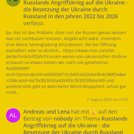
Russlands Angriffskrieg auf die Ukraine -
die Besetzung der Ukraine durch
Russland in den Jahren 2022 bis 2026
verfasst.
tja, das ist das Problem, dass nun die Ruzzen genau wissen
was sie nachbauen müssen. Angebracht wäre, innendrin
eine kleine Sprengladung einzubauen, die bei Öffnung
explodiert oder so ähnlich… https://www.msn.com/de-
de/technik/luftfahrt/russen-waren-von-ukrainischer-drohne-
erstaunt-so-etwas-hatten-wir-noch-nie-gesehen/ar-
AA29A5WR?
ocid=hpmsn&cvid=e45655bf10c54b53e02ebe9b4c988f34&ei
=20&cvpid=6a75c8b360da426492cf83023866a569 und
andererseits gibt es wohl keine Benzinknappheit, schon gar
nicht…
7. August 2026 um 14:05
Andreas und Lena
hat mit
auf den
Beitrag von
nobody
im Thema
Russlands
Angriffskrieg auf die Ukraine - die
Besetzung der Ukraine durch Russland