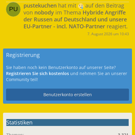
pustekuchen
hat mit
auf den Beitrag
von
nobody
im Thema
Hybride Angriffe
der Russen auf Deutschland und unsere
EU-Partner - incl. NATO-Partner
reagiert.
7. August 2026 um 10:43
Registrierung
Sie haben noch kein Benutzerkonto auf unserer Seite?
Registrieren Sie sich kostenlos
und nehmen Sie an unserer
Community teil!
Benutzerkonto erstellen
Statistiken
Themen
3.321