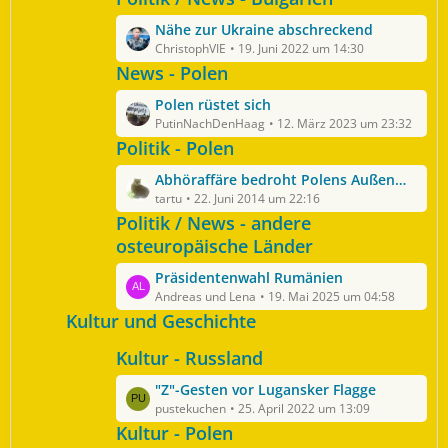
r
z
e
ä
L
Nähe zur Ukraine abschreckend
t
i
g
e
ChristophVIE
19. Juni 2022 um 14:30
e
t
e
t
News - Polen
B
r
z
e
ä
L
Polen rüstet sich
t
i
g
e
PutinNachDenHaag
12. März 2023 um 23:32
e
t
e
t
Politik - Polen
B
r
z
e
ä
L
Abhöraffäre bedroht Polens Außenminister
t
i
g
e
tartu
22. Juni 2014 um 22:16
e
t
e
t
Politik / News - andere
B
r
z
osteuropäische Länder
e
ä
t
i
g
L
Präsidentenwahl Rumänien
e
t
e
e
Andreas und Lena
19. Mai 2025 um 04:58
B
r
t
Kultur und Geschichte
e
ä
z
i
g
Kultur - Russland
t
t
e
e
r
L
"Z"-Gesten vor Lugansker Flagge
B
ä
e
pustekuchen
25. April 2022 um 13:09
e
g
t
Kultur - Polen
i
e