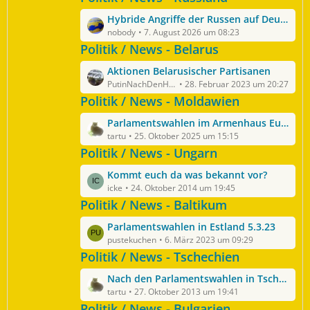
i
g
t
e
L
Hybride Angriffe der Russen auf Deutschland und unsere EU-Partner - incl. NATO-Partner
r
e
nobody
7. August 2026 um 08:23
ä
t
Politik / News - Belarus
g
z
e
L
Aktionen ​Belarusischer Partisanen
t
e
PutinNachDenHaag
28. Februar 2023 um 20:27
e
t
Politik / News - Moldawien
B
z
e
L
Parlamentswahlen im Armenhaus Europas
t
i
e
tartu
25. Oktober 2025 um 15:15
e
t
t
Politik / News - Ungarn
B
r
z
e
ä
L
Kommt euch da was bekannt vor?
t
i
g
e
icke
24. Oktober 2014 um 19:45
e
t
e
t
Politik / News - Baltikum
B
r
z
e
ä
L
Parlamentswahlen in Estland 5.3.23
t
i
g
e
pustekuchen
6. März 2023 um 09:29
e
t
e
t
Politik / News - Tschechien
B
r
z
e
ä
L
Nach den Parlamentswahlen in Tschechien: Kein Ende der politischen Krise in Sicht
t
i
g
e
tartu
27. Oktober 2013 um 19:41
e
t
e
t
Politik / News - Bulgarien
B