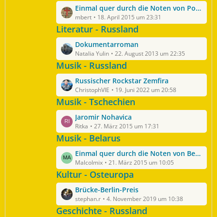
z
t
L
Einmal quer durch die Noten von Polen
t
r
e
mbert
18. April 2015 um 23:31
e
ä
t
Literatur - Russland
B
g
z
e
e
L
Dokumentarroman
t
i
e
Natalia Yulin
22. August 2013 um 22:35
e
t
t
Musik - Russland
B
r
z
e
ä
L
Russischer Rockstar Zemfira
t
i
g
e
ChristophVIE
19. Juni 2022 um 20:58
e
t
e
t
Musik - Tschechien
B
r
z
e
ä
L
Jaromir Nohavica
t
i
g
e
Ritka
27. März 2015 um 17:31
e
t
e
t
Musik - Belarus
B
r
z
e
ä
L
Einmal quer durch die Noten von Belarus
t
i
g
e
Malcolmix
21. März 2015 um 10:05
e
t
e
t
Kultur - Osteuropa
B
r
z
e
ä
L
Brücke-Berlin-Preis
t
i
g
e
stephan.r
4. November 2019 um 10:38
e
t
e
t
Geschichte - Russland
B
r