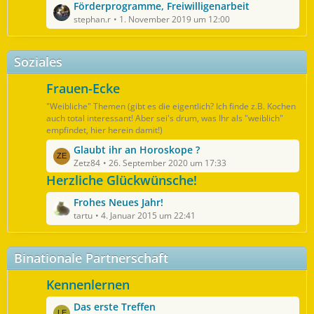
g
L
Förderprogramme, Freiwilligenarbeit
e
e
e
stephan.r
1. November 2019 um 12:00
i
t
t
z
r
Soziales
t
ä
e
g
Frauen-Ecke
B
e
e
"Weibliche" Themen (gibt es die eigentlich? Ich finde z.B. Kochen
i
auch total interessant! Aber sei's drum, was Ihr als "weiblich"
empfindet, hier herein damit!)
t
r
L
Glaubt ihr an Horoskope ?
ä
e
Zetz84
26. September 2020 um 17:33
g
t
Herzliche Glückwünsche!
e
z
L
Frohes Neues Jahr!
t
e
tartu
4. Januar 2015 um 22:41
e
t
B
z
e
Binationale Partnerschaft
t
i
e
t
Kennenlernen
B
r
e
ä
L
Das erste Treffen