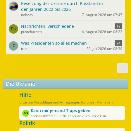
Besetzung der Ukraine durch Russland in
den Jahren 2022 bis 2026
nobody
7. August 2026 um 07:47
Nachrichten, verschiedene
12
pustekuchen
4. August 2026 um 08:22
Was Präsidenten so alles machen
24
icke
30. Juli 2026 um 08:39
Die Ukraine
Hilfe
Bitte um Vorschläge und Anregungen für unser Vorhaben.
L
Kann mir jemand Tipps geben
e
andreas6652003
26. Februar 2026 um 23:34
t
Politik
z