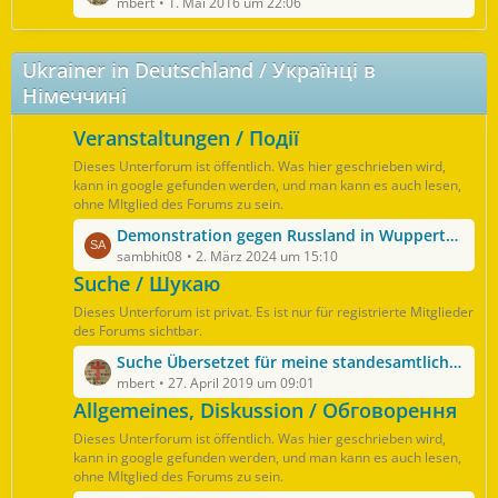
e
mbert
1. Mai 2016 um 22:06
i
e
t
t
z
r
Ukrainer in Deutschland / Українці в
t
ä
Німеччині
e
g
B
e
Veranstaltungen / Події
e
i
Dieses Unterforum ist öffentlich. Was hier geschrieben wird,
t
kann in google gefunden werden, und man kann es auch lesen,
r
ohne MItglied des Forums zu sein.
ä
L
Demonstration gegen Russland in Wuppertal und Berlin
g
e
sambhit08
2. März 2024 um 15:10
e
t
Suche / Шукаю
z
Dieses Unterforum ist privat. Es ist nur für registrierte Mitglieder
t
des Forums sichtbar.
e
L
Suche Übersetzet für meine standesamtliche Hochzeit am 08.06.2019
B
e
mbert
27. April 2019 um 09:01
e
t
Allgemeines, Diskussion / Обговорення
i
z
t
Dieses Unterforum ist öffentlich. Was hier geschrieben wird,
t
r
kann in google gefunden werden, und man kann es auch lesen,
e
ohne MItglied des Forums zu sein.
ä
B