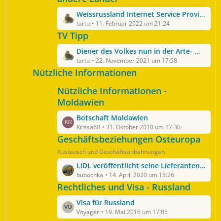
t
ä
L
Weissrussland Internet Service Provider
e
g
e
tartu
11. Februar 2022 um 21:24
B
e
t
TV Tipp
e
z
i
L
Diener des Volkes nun in der Arte- Mediathek
t
t
e
tartu
22. November 2021 um 17:58
e
r
t
Nützliche Informationen
B
ä
z
e
g
Nützliche Informationen -
t
i
e
e
Moldawien
t
B
r
L
Botschaft Moldawien
e
ä
e
Krissa60
31. Oktober 2010 um 17:30
i
g
t
Geschäftsbeziehungen Osteuropa
t
e
z
r
Austausch und Geschäftsanbahnungen
t
ä
L
LIDL veröffentlicht seine Lieferantenliste - die Ukraine ist mit dabei
e
g
e
bubochka
14. April 2020 um 13:26
B
e
t
Rechtliches und Visa - Russland
e
z
i
L
Visa für Russland
t
t
e
Voyager
19. Mai 2016 um 17:05
e
r