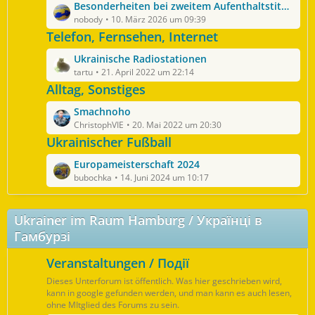
ä
L
Besonderheiten bei zweitem Aufenthaltstitel in Deutschland nach zugvoriger Rückkehr in die Ukraine
t
i
g
e
nobody
10. März 2026 um 09:39
e
t
e
t
Telefon, Fernsehen, Internet
B
r
z
e
ä
L
Ukrainische Radiostationen
t
i
g
e
tartu
21. April 2022 um 22:14
e
t
e
t
Alltag, Sonstiges
B
r
z
e
ä
L
Smachnoho
t
i
g
e
ChristophVIE
20. Mai 2022 um 20:30
e
t
e
t
Ukrainischer Fußball
B
r
z
e
ä
L
Europameisterschaft 2024
t
i
g
e
bubochka
14. Juni 2024 um 10:17
e
t
e
t
B
r
z
e
ä
Ukrainer im Raum Hamburg / Українці в
t
i
g
Гамбурзі
e
t
e
B
r
Veranstaltungen / Події
e
ä
i
g
Dieses Unterforum ist öffentlich. Was hier geschrieben wird,
t
kann in google gefunden werden, und man kann es auch lesen,
e
r
ohne MItglied des Forums zu sein.