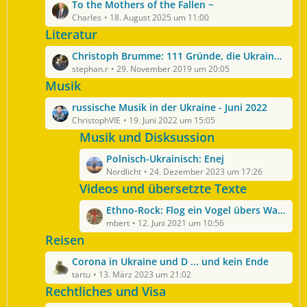
ä
L
To the Mothers of the Fallen ~
t
i
g
e
Charles
18. August 2025 um 11:00
e
t
e
t
Literatur
B
r
z
e
ä
L
Christoph Brumme: 111 Gründe, die Ukraine zu lieben
t
i
g
e
stephan.r
29. November 2019 um 20:05
e
t
e
t
Musik
B
r
z
e
ä
L
russische Musik in der Ukraine - Juni 2022
t
i
g
e
ChristophVIE
19. Juni 2022 um 15:05
e
t
e
t
Musik und Disksussion
B
r
z
e
ä
L
Polnisch-Ukrainisch: Enej
t
i
g
e
Nordlicht
24. Dezember 2023 um 17:26
e
t
e
t
Videos und übersetzte Texte
B
r
z
e
ä
L
Ethno-Rock: Flog ein Vogel übers Wasser
t
i
g
e
mbert
12. Juni 2021 um 10:56
e
t
e
t
Reisen
B
r
z
e
ä
L
Corona in Ukraine und D ... und kein Ende
t
i
g
e
tartu
13. März 2023 um 21:02
e
t
e
t
Rechtliches und Visa
B
r
z
e