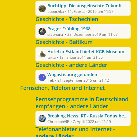
z
e
ä
L
Buchtipp: Die ausgelöschte Zukunft - Wie Russland die Hoffnung abhanden kam
t
i
g
e
bubochka
11. Februar 2019 um 11:57
e
t
e
t
Geschichte - Tschechien
B
r
z
e
ä
L
Prager Frühling 1968
t
i
g
e
stephan.r
28. Dezember 2019 um 11:07
e
t
e
t
Geschichte - Baltikum
B
r
z
e
ä
L
Hotel in Estland bietet KGB-Museum.
t
i
g
e
tartu
13. Januar 2011 um 21:55
e
t
e
t
Geschichte - andere Länder
B
r
z
e
ä
L
Wogastisburg gefunden
t
i
g
e
Irek
21. September 2015 um 21:42
e
t
e
t
Fernsehen, Telefon und Internet
B
r
z
e
ä
Fernsehprogramme in Deutschland
t
i
g
e
empfangen - andere Länder
t
e
B
r
L
Breaking News: RT - Russia Today benennt sich zum 1.5.2022 um!
e
ä
e
ChristophVIE
7. April 2022 um 21:15
i
g
t
Telefonanbieter und Internet -
t
e
z
andere Länder
r