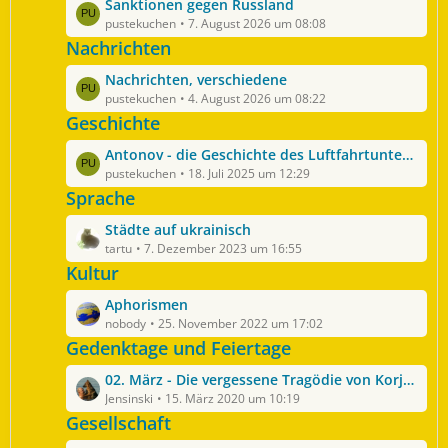
L
Sanktionen gegen Russland
t
e
pustekuchen
7. August 2026 um 08:08
e
t
Nachrichten
B
z
e
L
Nachrichten, verschiedene
t
i
e
pustekuchen
4. August 2026 um 08:22
e
t
t
Geschichte
B
r
z
e
ä
L
Antonov - die Geschichte des Luftfahrtunternehmens und des Aushängeschildes AN225
t
i
g
e
pustekuchen
18. Juli 2025 um 12:29
e
t
e
t
Sprache
B
r
z
e
ä
L
Städte auf ukrainisch
t
i
g
e
tartu
7. Dezember 2023 um 16:55
e
t
e
t
Kultur
B
r
z
e
ä
L
Aphorismen
t
i
g
e
nobody
25. November 2022 um 17:02
e
t
e
t
Gedenktage und Feiertage
B
r
z
e
ä
L
02. März - Die vergessene Tragödie von Korjukiwka
t
i
g
e
Jensinski
15. März 2020 um 10:19
e
t
e
t
Gesellschaft
B
r
z
e