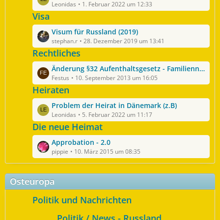
i
g
e
Leonidas
1. Februar 2022 um 12:33
t
e
t
Visa
r
z
ä
L
Visum für Russland (2019)
t
g
e
stephan.r
28. Dezember 2019 um 13:41
e
e
t
Rechtliches
B
z
e
L
Änderung §32 Aufenthaltsgesetz - Familiennachzug
t
i
e
Festus
10. September 2013 um 16:05
e
t
t
Heiraten
B
r
z
e
ä
L
Problem der Heirat in Dänemark (z.B)
t
i
g
e
Leonidas
5. Februar 2022 um 11:17
e
t
e
t
Die neue Heimat
B
r
z
e
ä
L
Approbation - 2.0
t
i
g
e
pippie
10. März 2015 um 08:35
e
t
e
t
B
r
z
e
ä
Osteuropa
t
i
g
e
t
e
Politik und Nachrichten
B
r
e
ä
Politik / News - Russland