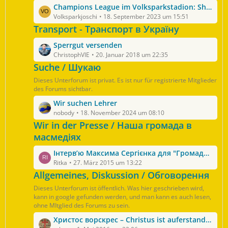
ä
L
Champions League im Volksparkstadion: Shakhtar Donezk - FC Porto
g
e
Volksparkjoschi
18. September 2023 um 15:51
e
t
Transport - Транспорт в Україну
z
L
Sperrgut versenden
t
e
ChristophVIE
20. Januar 2018 um 22:35
e
t
Suche / Шукаю
B
z
e
Dieses Unterforum ist privat. Es ist nur für registrierte Mitglieder
t
i
des Forums sichtbar.
e
t
L
Wir suchen Lehrer
B
r
e
nobody
18. November 2024 um 08:10
e
ä
t
Wir in der Presse / Наша громада в
i
g
z
масмедіях
t
e
t
r
L
Інтерв’ю Максима Сергієнка для "Громадського радіо"
e
ä
e
Ritka
27. März 2015 um 13:22
B
g
t
Allgemeines, Diskussion / Обговорення
e
e
z
i
Dieses Unterforum ist öffentlich. Was hier geschrieben wird,
t
t
kann in google gefunden werden, und man kann es auch lesen,
e
r
ohne MItglied des Forums zu sein.
B
ä
L
Христос ворскрес – Christus ist auferstanden!
e
g