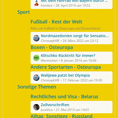
L
Mit dem Fahrrad von Bayern durch die Ukraine, Russland, Kazakhstan nach Singapur
t
i
g
e
hombre
28. April 2014 um 19:52
e
t
e
t
Sport
B
r
z
e
ä
Fußball - Rest der Welt
t
i
g
e
t
Alles um Fußball in Osteuropa und Deutschland
e
B
r
L
Nordmazedonien sorgt für Sensation - Fußball-WM ohne Italien und die Türkei
e
ä
e
ChristophVIE
24. März 2022 um 23:12
i
g
t
Boxen - Osteuropa
t
e
z
r
L
Klitschko Rücktritt für immer?
t
ä
e
Martinchen
8. Januar 2014 um 16:06
e
g
t
Andere Sportarten - Osteuropa
B
e
z
e
L
Walijewa patzt bei Olympia
t
i
e
ChristophVIE
17. Februar 2022 um 19:30
e
t
t
Sonstige Themen
B
r
z
e
ä
Rechtliches und Visa - Belarus
t
i
g
e
t
e
L
Zollvorschriften
B
r
e
JuraVica
21. Mai 2013 um 14:01
e
ä
t
Alltag, Sonstiges - Russland
i