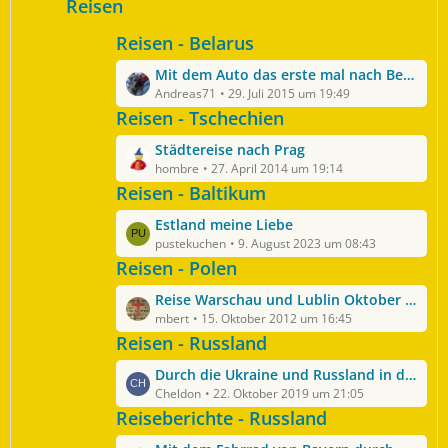
t
Reisen
B
ä
z
e
g
Reisen - Belarus
t
i
e
e
t
L
Mit dem Auto das erste mal nach Belarus
B
r
e
Andreas71
29. Juli 2015 um 19:49
e
ä
t
Reisen - Tschechien
i
g
z
t
e
L
Städtereise nach Prag
t
r
e
hombre
27. April 2014 um 19:14
e
ä
t
Reisen - Baltikum
B
g
z
e
e
L
Estland meine Liebe
t
i
e
pustekuchen
9. August 2023 um 08:43
e
t
t
Reisen - Polen
B
r
z
e
ä
L
Reise Warschau und Lublin Oktober 2012
t
i
g
e
mbert
15. Oktober 2012 um 16:45
e
t
e
t
Reisen - Russland
B
r
z
e
ä
L
Durch die Ukraine und Russland in den Kaukasus
t
i
g
e
Cheldon
22. Oktober 2019 um 21:05
e
t
e
t
Reiseberichte - Russland
B
r
z
e
ä