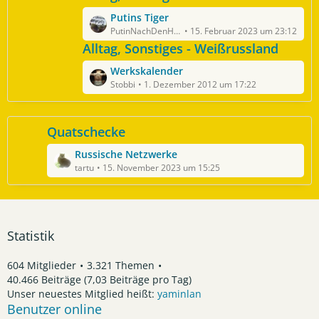
g
z
t
e
L
Putins Tiger
t
r
e
PutinNachDenHaag
15. Februar 2023 um 23:12
e
ä
t
Alltag, Sonstiges - Weißrussland
B
g
z
e
e
L
Werkskalender
t
i
e
Stobbi
1. Dezember 2012 um 17:22
e
t
t
B
r
z
e
ä
t
Quatschecke
i
g
e
t
e
L
Russische Netzwerke
B
r
e
tartu
15. November 2023 um 15:25
e
ä
t
i
g
z
t
e
t
r
e
ä
Statistik
B
g
e
e
604 Mitglieder
3.321 Themen
i
40.466 Beiträge (7,03 Beiträge pro Tag)
t
Unser neuestes Mitglied heißt:
yaminlan
r
Benutzer online
ä