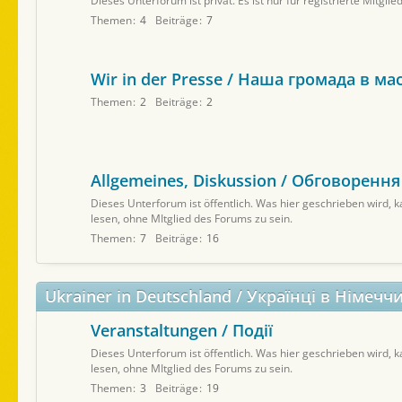
Dieses Unterforum ist privat. Es ist nur für registrierte Mitgli
Themen
4
Beiträge
7
Wir in der Presse / Наша громада в ма
Themen
2
Beiträge
2
Allgemeines, Diskussion / Обговорення
Dieses Unterforum ist öffentlich. Was hier geschrieben wird,
lesen, ohne MItglied des Forums zu sein.
Themen
7
Beiträge
16
Ukrainer in Deutschland / Українці в Німечч
Veranstaltungen / Події
Dieses Unterforum ist öffentlich. Was hier geschrieben wird,
lesen, ohne MItglied des Forums zu sein.
Themen
3
Beiträge
19