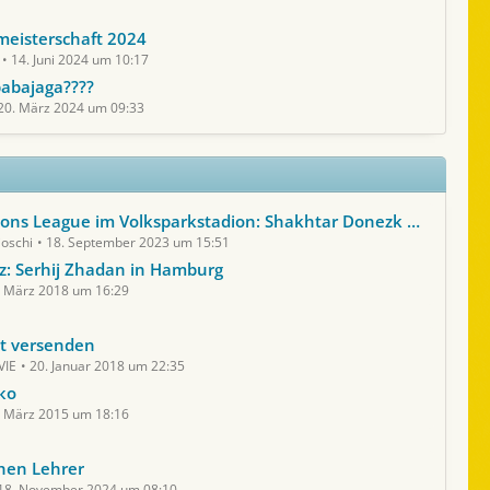
eisterschaft 2024
14. Juni 2024 um 10:17
babajaga????
20. März 2024 um 09:33
s League im Volksparkstadion: Shakhtar Donezk - FC Porto
joschi
18. September 2023 um 15:51
z: Serhij Zhadan in Hamburg
. März 2018 um 16:29
t versenden
VIE
20. Januar 2018 um 22:35
ко
. März 2015 um 18:16
hen Lehrer
18. November 2024 um 08:10