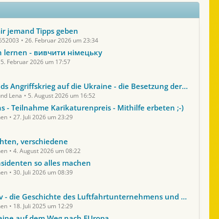
ir jemand Tipps geben
652003
26. Februar 2026 um 23:34
h lernen - вивчити німецьку
15. Februar 2026 um 17:57
iffskrieg auf die Ukraine - die Besetzung der Ukraine durch Russland in den Jahren 2022 bis 2026
und Lena
5. August 2026 um 16:52
s - Teilnahme Karikaturenpreis - Mithilfe erbeten ;-)
hen
27. Juli 2026 um 23:29
hten, verschiedene
hen
4. August 2026 um 08:22
sidenten so alles machen
hen
30. Juli 2026 um 08:39
die Geschichte des Luftfahrtunternehmens und des Aushängeschildes AN225
hen
18. Juli 2025 um 12:29
raine auf dem Weg nach EUropa