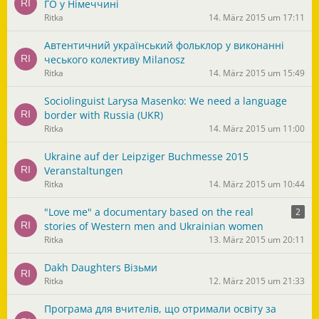
ГО у Німеччині
Ritka
14. März 2015 um 17:11
Автентичний український фольклор у виконанні
чеського колективу Milanosz
Ritka
14. März 2015 um 15:49
Sociolinguist Larysa Masenko: We need a language
border with Russia (UKR)
Ritka
14. März 2015 um 11:00
Ukraine auf der Leipziger Buchmesse 2015
Veranstaltungen
Ritka
14. März 2015 um 10:44
"Love me" a documentary based on the real
2
stories of Western men and Ukrainian women
Ritka
13. März 2015 um 20:11
Dakh Daughters Візьми
Ritka
12. März 2015 um 21:33
Програма для вчителів, що отримали освіту за