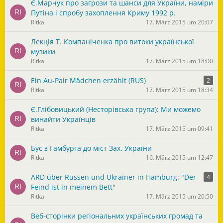
Є.Марчук про загрози та шанси для України, наміри
Путіна і спробу захоплення Криму 1992 р.
Ritka
17. März 2015 um 20:07
Лекція Т. Компаніченка про витоки української
музики
Ritka
17. März 2015 um 18:00
Ein Au-Pair Mädchen erzählt (RUS)
2
Ritka
17. März 2015 um 18:34
Є.Глібовицький (Несторівська група): Ми можемо
винайти Українців
Ritka
17. März 2015 um 09:41
Бус з Гамбурга до міст Зах. України
Ritka
16. März 2015 um 12:47
ARD über Russen und Ukrainer in Hamburg: "Der
4
Feind ist in meinem Bett"
Ritka
17. März 2015 um 20:50
Веб-сторінки регіональних українських громад та