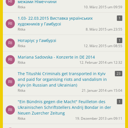
межами Німеччини
Ritka
10. März 2015 um 09:59
1.03- 22.03.2015 Виставка українських
1
художників у Гамбурзі
Ritka
8. März 2015 um 23:55
Нотаріус у Гамбурзі
1
Ritka
12. März 2015 um 08:55
Mariana Sadovska - Konzerte in DE 2014
Ritka
12. Februar 2014 um 12:32
The Titushki Criminals get transported in Kyiv
23
and paid for organising riots and vandalism in
Kyiv (in Russian and Ukrainian)
Ritka
21. Januar 2014 um 15:04
"Ein Bündnis gegen die Macht" Feuilleton des
1
Ukrainischen Schriftstellers Andrij Bondar in der
Neuen Zuercher Zeitung
Ritka
19. Dezember 2013 um 09:11