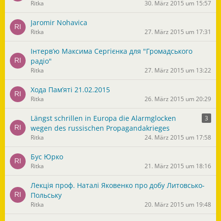
Ritka
30. März 2015 um 15:57
Jaromir Nohavica
Ritka
27. März 2015 um 17:31
Інтерв’ю Максима Сергієнка для "Громадського
радіо"
Ritka
27. März 2015 um 13:22
Хода Пам’яті 21.02.2015
Ritka
26. März 2015 um 20:29
Längst schrillen in Europa die Alarmglocken
3
wegen des russischen Propagandakrieges
Ritka
24. März 2015 um 17:58
Бус Юрко
Ritka
21. März 2015 um 18:16
Лекція проф. Наталі Яковенко про добу Литовсько-
Польську
Ritka
20. März 2015 um 19:48