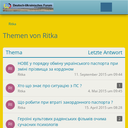
Ritka
Themen von Ritka
Thema
Letzte Antwort
НОВЕ у порядку обміну українського паспорта при
зміні прізвища за кордоном
Ritka
11. September 2015 um 09:44
Хто що знає про ситуацію з ПС ?
1
Ritka
4. Mai 2015 um 09:45
Що робити при втраті закордонного паспорта ?
Ritka
15. April 2015 um 08:28
Героїні культових радянських фільмів очима
2
сучасних психологів