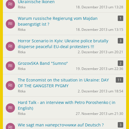
Ukrainische Ikonen
Ritka
18. Dezember 2013 um 13:28
Warum russische Regierung vom Majdan
1
beaengstigt ist ?
Ritka
18. Dezember 2013 um 13:15
Horror Scenario in Kyiv: Ukraine police brutally
3
disperse peaceful EU-deal protesters !!!
Ritka
2. Dezember 2013 um 20:21
GrozovSKA Band "Sumno"
2
Ritka
19. Dezember 2013 um 22:36
The Economist on the situation in Ukraine: DAY
11
OF THE GANGSTER PYGMY
Ritka
2. Dezember 2013 um 18:54
Hard Talk - an interview with Petro Poroshenko ( in
English)
Ritka
27. November 2013 um 21:30
WIe sagt man наперсточники auf Deutsch ?
3