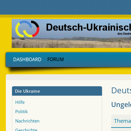
DASHBOARD
FORUM
Deut
Die Ukraine
Hilfe
Ungel
Politik
Thema
Nachrichten
Geschichte