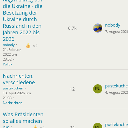
die Ukraine - die
Besetzung der
Ukraine durch
nobody
Russland in den
6,7k
Jahren 2022 bis
7. August 202
2026
nobody
2
21. Februar
2022 um
23:52
Politik
Nachrichten,
verschiedene
pustekuche
pustekuchen
12
4. August 202
13. April 2026 um
21:33
Nachrichten
Was Präsidenten
so alles machen
pustekuche
icke
24
2