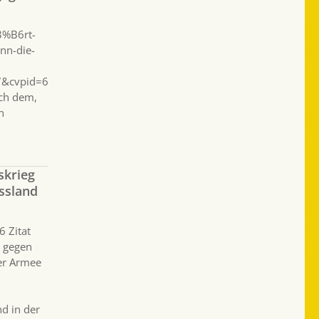
3%B6rt-
nn-die-
7&cvpid=6
ch dem,
n
skrieg
ussland
6 Zitat
g gegen
ner Armee
d in der