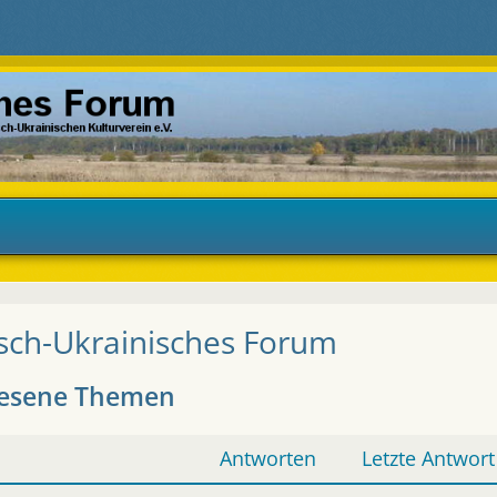
sch-Ukrainisches Forum
esene Themen
Antworten
Letzte Antwort