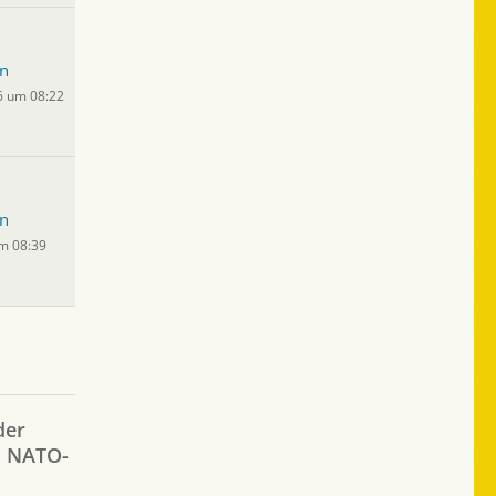
n
6 um 08:22
n
um 08:39
der
. NATO-