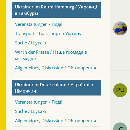
Ukrainer im Raum Hamburg / Українці
в Гамбурзі
Veranstaltungen / Події
Transport - Транспорт в Україну
Suche / Шукаю
Wir in der Presse / Наша громада в
масмедіях
Allgemeines, Diskussion / Обговорення
Ukrainer in Deutschland / Українці в
Німеччині
Veranstaltungen / Події
Suche / Шукаю
Allgemeines, Diskussion / Обговорення