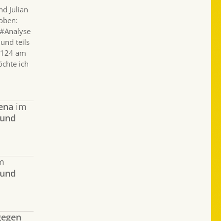
d Julian
hoben:
 #Analyse
 und teils
n-124 am
öchte ich
ena
im
 und
m
 und
gegen