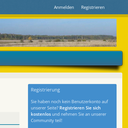
Anmelden
Registrieren
Registrierung
Sie haben noch kein Benutzerkonto auf
unserer Seite?
Registrieren Sie sich
kostenlos
und nehmen Sie an unserer
Community teil!