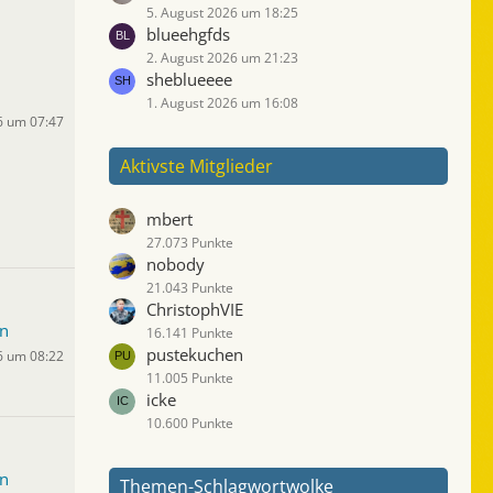
5. August 2026 um 18:25
blueehgfds
2. August 2026 um 21:23
sheblueeee
1. August 2026 um 16:08
6 um 07:47
Aktivste Mitglieder
mbert
27.073 Punkte
nobody
21.043 Punkte
ChristophVIE
n
16.141 Punkte
pustekuchen
6 um 08:22
11.005 Punkte
icke
10.600 Punkte
n
Themen-Schlagwortwolke