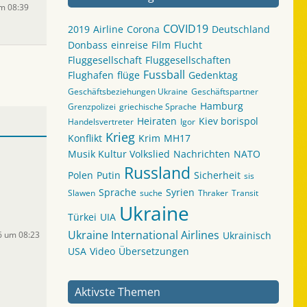
um 08:39
COVID19
2019
Airline
Corona
Deutschland
Donbass
einreise
Film
Flucht
Fluggesellschaft
Fluggesellschaften
Fussball
Flughafen
flüge
Gedenktag
Geschäftsbeziehungen Ukraine
Geschäftspartner
Hamburg
Grenzpolizei
griechische Sprache
Heiraten
Kiev borispol
Handelsvertreter
Igor
Krieg
Konflikt
Krim
MH17
Musik Kultur Volkslied
Nachrichten
NATO
Russland
Polen
Putin
Sicherheit
sis
Sprache
Syrien
Slawen
suche
Thraker
Transit
Ukraine
Türkei
UIA
Ukraine International Airlines
6 um 08:23
Ukrainisch
USA
Video
Übersetzungen
Aktivste Themen