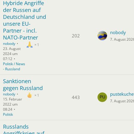
Hybride Angriffe
der Russen auf
Deutschland und
unsere EU-
Partner - incl.
nobody
202
NATO-Partner
7. August 202
nobody
1
23. August
2024 um
07:12
Politik / News
- Russland
Sanktionen
gegen Russland
pustekuche
nobody
1
443
15. Februar
7. August 202
2022 um
08:24
Politik
Russlands
Angriffskrieg auf