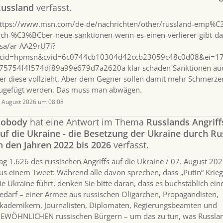
ussland
verfasst.
ttps://www.msn.com/de-de/nachrichten/other/russland-emp%C
ich-%C3%BCber-neue-sanktionen-wenn-es-einen-verlierer-gibt-da
sa/ar-AA29rU7i?
cid=hpmsn&cvid=6c0744cb10304d42ccb23059c48c0d08&ei=1
75754f4f574df89a99e679d7a2620a klar schaden Sanktionen au
er diese vollzieht. Aber dem Gegner sollen damit mehr Schmerze
ugefügt werden. Das muss man abwägen.
. August 2026 um 08:08
nobody
hat eine Antwort im Thema
Russlands Angriff
uf die Ukraine - die Besetzung der Ukraine durch R
n den Jahren 2022 bis 2026
verfasst.
ag 1.626 des russischen Angriffs auf die Ukraine / 07. August 202
us einem Tweet: Während alle davon sprechen, dass „Putin“ Krie
ie Ukraine führt, denken Sie bitte daran, dass es buchstäblich ei
edarf – einer Armee aus russischen Oligarchen, Propagandisten,
kademikern, Journalisten, Diplomaten, Regierungsbeamten und
EWÖHNLICHEN russischen Bürgern – um das zu tun, was Russlan