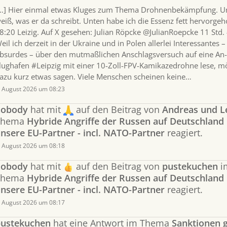
…] Hier einmal etwas Kluges zum Thema Drohnenbekämpfung. Un
eiß, was er da schreibt. Unten habe ich die Essenz fett hervorge
8:20 Leizig. Auf X gesehen: Julian Röpcke @JulianRoepcke 11 Std.
eil ich derzeit in der Ukraine und in Polen allerlei Interessantes –
bsurdes – über den mutmaßlichen Anschlagsversuch auf eine A
lughafen #Leipzig mit einer 10-Zoll-FPV-Kamikazedrohne lese, m
azu kurz etwas sagen. Viele Menschen scheinen keine…
. August 2026 um 08:23
nobody
hat mit
auf den Beitrag von
Andreas und L
Thema
Hybride Angriffe der Russen auf Deutschland
nsere EU-Partner - incl. NATO-Partner
reagiert.
. August 2026 um 08:18
nobody
hat mit
auf den Beitrag von
pustekuchen
i
Thema
Hybride Angriffe der Russen auf Deutschland
nsere EU-Partner - incl. NATO-Partner
reagiert.
. August 2026 um 08:17
ustekuchen
hat eine Antwort im Thema
Sanktionen 