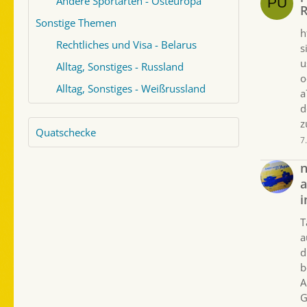
Andere Sportarten - Osteuropa
R
Sonstige Themen
h
Rechtliches und Visa - Belarus
s
u
Alltag, Sonstiges - Russland
o
Alltag, Sonstiges - Weißrussland
a
d
z
Quatschecke
7
a
i
T
a
d
b
A
G