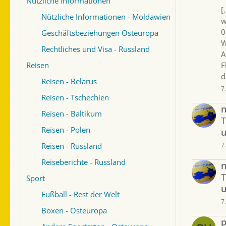
Nützliche Informationen
[
Nützliche Informationen - Moldawien
w
0
Geschäftsbeziehungen Osteuropa
W
Rechtliches und Visa - Russland
A
Reisen
F
d
Reisen - Belarus
7
Reisen - Tschechien
Reisen - Baltikum
Reisen - Polen
u
Reisen - Russland
7
Reiseberichte - Russland
Sport
u
Fußball - Rest der Welt
7
Boxen - Osteuropa
p