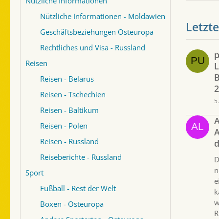
Nützliche Informationen
Nützliche Informationen - Moldawien
Letzte
Geschäftsbeziehungen Osteuropa
Rechtliches und Visa - Russland
p
Reisen
B
Reisen - Belarus
2
Reisen - Tschechien
5
Reisen - Baltikum
A
Reisen - Polen
A
Reisen - Russland
d
Reiseberichte - Russland
D
n
Sport
e
Fußball - Rest der Welt
k
w
Boxen - Osteuropa
R