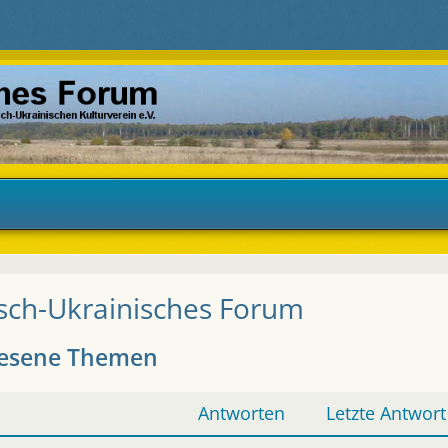
sch-Ukrainisches Forum
esene Themen
Antworten
Letzte Antwort