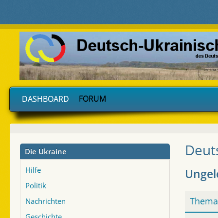
DASHBOARD
FORUM
Deut
Die Ukraine
Hilfe
Ungel
Politik
Thema
Nachrichten
Geschichte