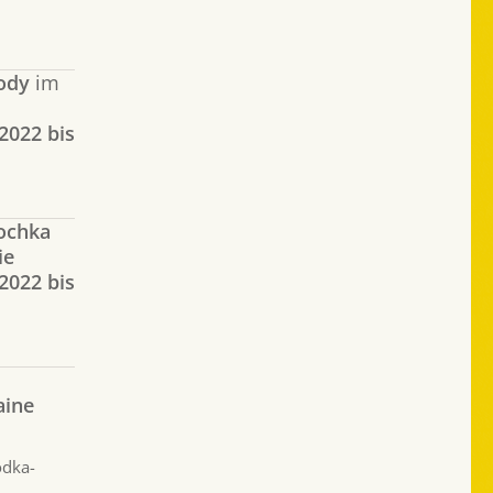
ody
im
2022 bis
ochka
ie
2022 bis
aine
odka-