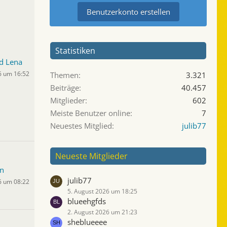
Benutzerkonto erstellen
Statistiken
d Lena
6 um 16:52
Themen
3.321
Beiträge
40.457
Mitglieder
602
Meiste Benutzer online
7
Neuestes Mitglied
julib77
Neueste Mitglieder
n
julib77
6 um 08:22
5. August 2026 um 18:25
blueehgfds
2. August 2026 um 21:23
sheblueeee