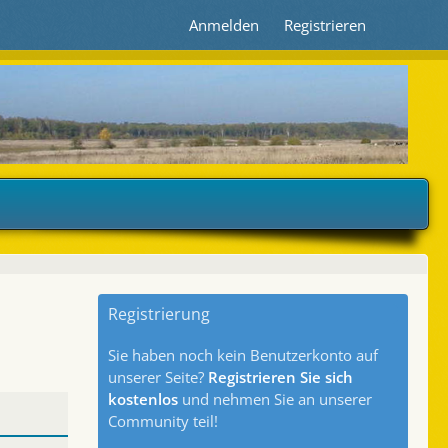
Anmelden
Registrieren
Registrierung
Sie haben noch kein Benutzerkonto auf
unserer Seite?
Registrieren Sie sich
kostenlos
und nehmen Sie an unserer
Community teil!