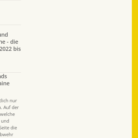
und
e - die
2022 bis
nds
aine
tlich nur
n. Auf der
 welche
r und
Seite die
abwehr