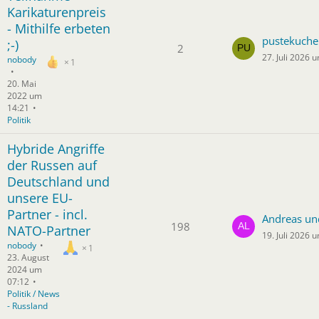
Karikaturenpreis
- Mithilfe erbeten
pustekuche
;-)
2
27. Juli 2026 
nobody
1
20. Mai
2022 um
14:21
Politik
Hybride Angriffe
der Russen auf
Deutschland und
unsere EU-
Partner - incl.
Andreas un
198
NATO-Partner
19. Juli 2026 
nobody
1
23. August
2024 um
07:12
Politik / News
- Russland