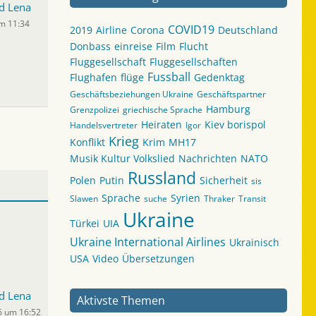
d Lena
um 11:34
COVID19
2019
Airline
Corona
Deutschland
Donbass
einreise
Film
Flucht
Fluggesellschaft
Fluggesellschaften
Fussball
Flughafen
flüge
Gedenktag
Geschäftsbeziehungen Ukraine
Geschäftspartner
Hamburg
Grenzpolizei
griechische Sprache
Heiraten
Kiev borispol
Handelsvertreter
Igor
Krieg
Konflikt
Krim
MH17
Musik Kultur Volkslied
Nachrichten
NATO
Russland
Polen
Putin
Sicherheit
sis
Sprache
Syrien
Slawen
suche
Thraker
Transit
Ukraine
Türkei
UIA
Ukraine International Airlines
Ukrainisch
USA
Video
Übersetzungen
d Lena
Aktivste Themen
6 um 16:52