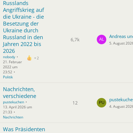
Russlands
Angriffskrieg auf
die Ukraine - die
Besetzung der
Ukraine durch
Andreas un
Russland in den
6,7k
Jahren 2022 bis
5. August 202
2026
nobody
2
21. Februar
2022 um
23:52
Politik
Nachrichten,
verschiedene
pustekuche
pustekuchen
12
4. August 202
13. April 2026 um
21:33
Nachrichten
Was Präsidenten