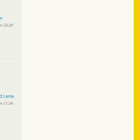
n
um 23:29
d Lena
um 11:34