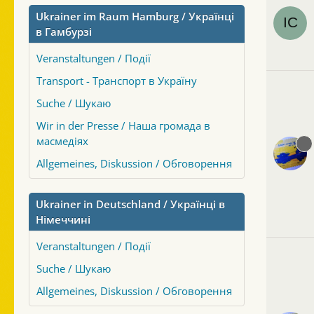
Ukrainer im Raum Hamburg / Українці
в Гамбурзі
Veranstaltungen / Події
Transport - Транспорт в Україну
Suche / Шукаю
Wir in der Presse / Наша громада в
масмедіях
Allgemeines, Diskussion / Обговорення
Ukrainer in Deutschland / Українці в
Німеччині
Veranstaltungen / Події
Suche / Шукаю
Allgemeines, Diskussion / Обговорення