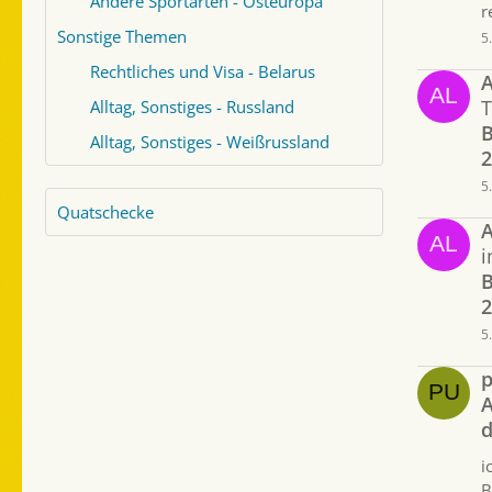
Andere Sportarten - Osteuropa
r
Sonstige Themen
5
Rechtliches und Visa - Belarus
A
Alltag, Sonstiges - Russland
B
Alltag, Sonstiges - Weißrussland
2
5
Quatschecke
A
B
2
5
p
A
d
i
B