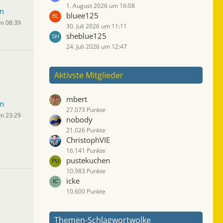
1. August 2026 um 16:08
n
bluee125
um 08:39
30. Juli 2026 um 11:11
sheblue125
24. Juli 2026 um 12:47
Aktivste Mitglieder
mbert
n
27.073 Punkte
um 23:29
nobody
21.026 Punkte
ChristophVIE
16.141 Punkte
pustekuchen
10.983 Punkte
icke
10.600 Punkte
Themen-Schlagwortwolke