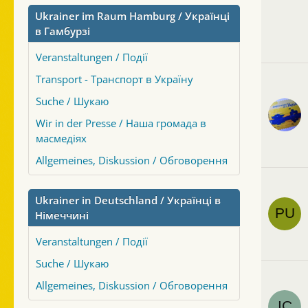
Ukrainer im Raum Hamburg / Українці
в Гамбурзі
Veranstaltungen / Події
Transport - Транспорт в Україну
Suche / Шукаю
Wir in der Presse / Наша громада в
масмедіях
Allgemeines, Diskussion / Обговорення
Ukrainer in Deutschland / Українці в
Німеччині
Veranstaltungen / Події
Suche / Шукаю
Allgemeines, Diskussion / Обговорення