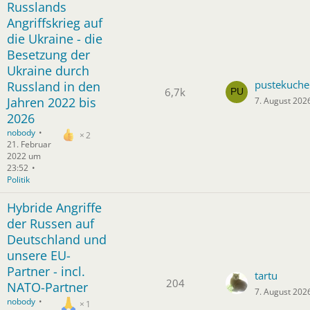
Russlands
Angriffskrieg auf
die Ukraine - die
Besetzung der
Ukraine durch
pustekuche
Russland in den
6,7k
Jahren 2022 bis
7. August 202
2026
nobody
2
21. Februar
2022 um
23:52
Politik
Hybride Angriffe
der Russen auf
Deutschland und
unsere EU-
Partner - incl.
tartu
204
NATO-Partner
7. August 202
nobody
1