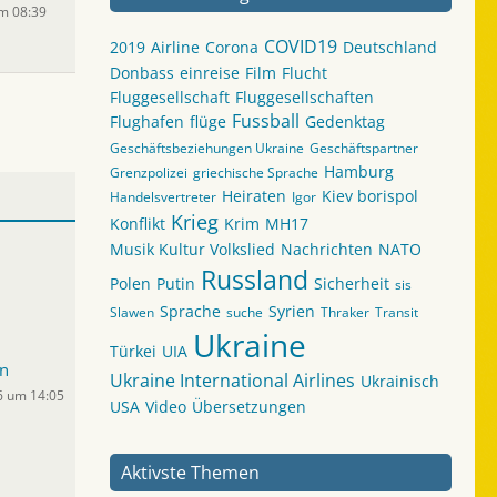
um 08:39
COVID19
2019
Airline
Corona
Deutschland
Donbass
einreise
Film
Flucht
Fluggesellschaft
Fluggesellschaften
Fussball
Flughafen
flüge
Gedenktag
Geschäftsbeziehungen Ukraine
Geschäftspartner
Hamburg
Grenzpolizei
griechische Sprache
Heiraten
Kiev borispol
Handelsvertreter
Igor
Krieg
Konflikt
Krim
MH17
Musik Kultur Volkslied
Nachrichten
NATO
Russland
Polen
Putin
Sicherheit
sis
Sprache
Syrien
Slawen
suche
Thraker
Transit
Ukraine
Türkei
UIA
n
Ukraine International Airlines
Ukrainisch
6 um 14:05
USA
Video
Übersetzungen
Aktivste Themen