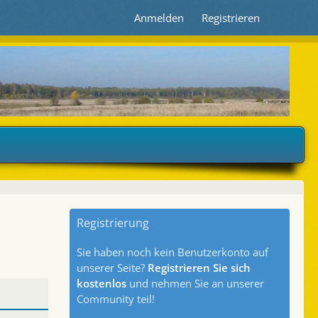
Anmelden
Registrieren
Registrierung
Sie haben noch kein Benutzerkonto auf
unserer Seite?
Registrieren Sie sich
kostenlos
und nehmen Sie an unserer
Community teil!