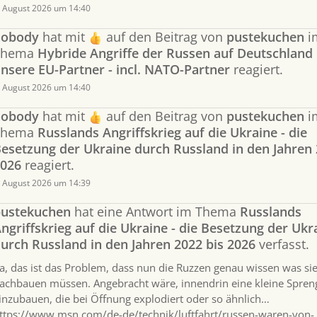
. August 2026 um 14:40
nobody
hat mit
auf den Beitrag von
pustekuchen
i
Thema
Hybride Angriffe der Russen auf Deutschland
nsere EU-Partner - incl. NATO-Partner
reagiert.
. August 2026 um 14:40
nobody
hat mit
auf den Beitrag von
pustekuchen
i
Thema
Russlands Angriffskrieg auf die Ukraine - die
esetzung der Ukraine durch Russland in den Jahren 
026
reagiert.
. August 2026 um 14:39
ustekuchen
hat eine Antwort im Thema
Russlands
ngriffskrieg auf die Ukraine - die Besetzung der Ukr
urch Russland in den Jahren 2022 bis 2026
verfasst.
ja, das ist das Problem, dass nun die Ruzzen genau wissen was si
achbauen müssen. Angebracht wäre, innendrin eine kleine Spre
inzubauen, die bei Öffnung explodiert oder so ähnlich…
ttps://www.msn.com/de-de/technik/luftfahrt/russen-waren-von-