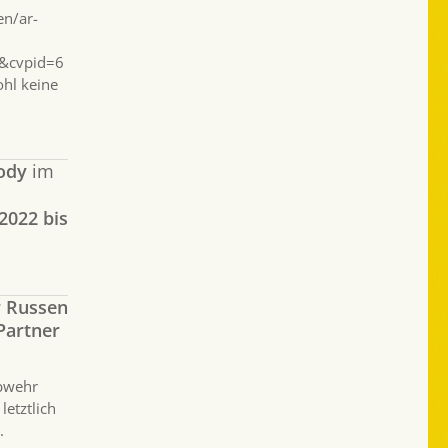
en/ar-
&cvpid=6
hl keine
ody
im
2022 bis
r Russen
Partner
abwehr
etztlich
.