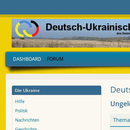
DASHBOARD
FORUM
Deut
Die Ukraine
Hilfe
Ungel
Politik
Thema
Nachrichten
Geschichte