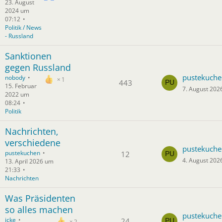
23. August
2024 um
07:12
Politik / News
- Russland
Sanktionen
gegen Russland
pustekuche
nobody
1
443
15. Februar
7. August 202
2022 um
08:24
Politik
Nachrichten,
verschiedene
pustekuche
pustekuchen
12
4. August 202
13. April 2026 um
21:33
Nachrichten
Was Präsidenten
so alles machen
pustekuche
icke
24
2