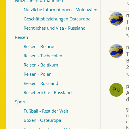
Nützliche Informationen
7
Nützliche Informationen - Moldawien
Geschäftsbeziehungen Osteuropa
u
Rechtliches und Visa - Russland
7
Reisen
Reisen - Belarus
Reisen - Tschechien
B
Reisen - Baltikum
2
Reisen - Polen
7
Reisen - Russland
p
A
Reiseberichte - Russland
d
Sport
t
Fußball - Rest der Welt
n
Boxen - Osteuropa
e
h