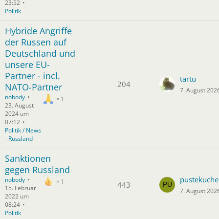
23:52
Politik
Hybride Angriffe
der Russen auf
Deutschland und
unsere EU-
Partner - incl.
tartu
204
NATO-Partner
7. August 202
nobody
1
23. August
2024 um
07:12
Politik / News
- Russland
Sanktionen
gegen Russland
pustekuche
nobody
1
443
15. Februar
7. August 202
2022 um
08:24
Politik