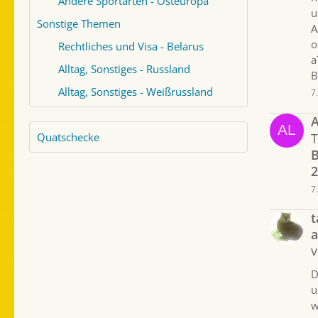
Andere Sportarten - Osteuropa
u
Sonstige Themen
A
o
Rechtliches und Visa - Belarus
a
Alltag, Sonstiges - Russland
B
Alltag, Sonstiges - Weißrussland
7
A
Quatschecke
B
2
7
t
a
v
D
u
w