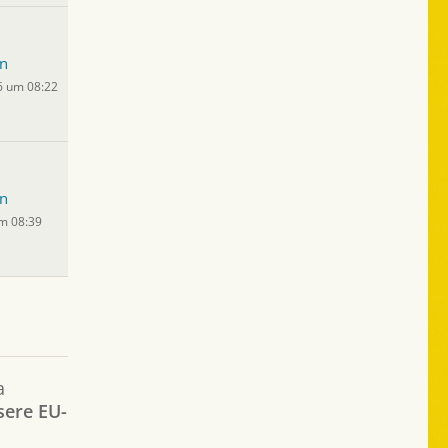
n
6 um 08:22
n
um 08:39
a
sere EU-