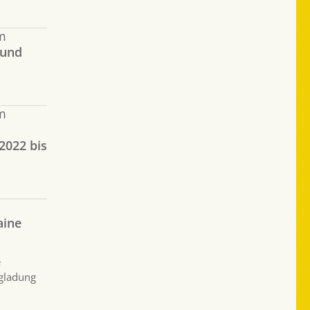
m
 und
m
2022 bis
aine
e
ngladung