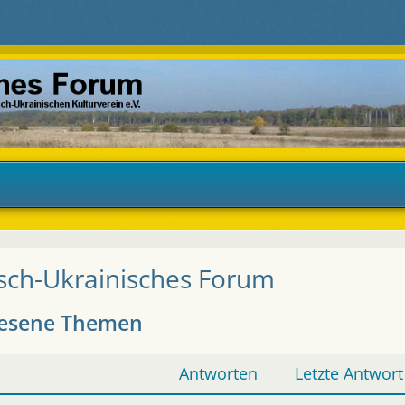
sch-Ukrainisches Forum
esene Themen
Antworten
Letzte Antwort