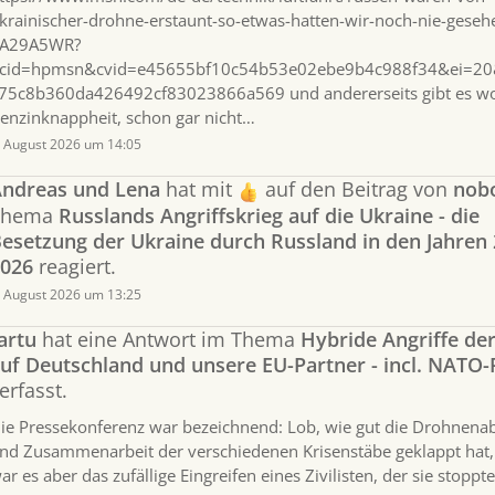
krainischer-drohne-erstaunt-so-etwas-hatten-wir-noch-nie-geseh
A29A5WR?
cid=hpmsn&cvid=e45655bf10c54b53e02ebe9b4c988f34&ei=20
75c8b360da426492cf83023866a569 und andererseits gibt es wo
enzinknappheit, schon gar nicht…
. August 2026 um 14:05
ndreas und Lena
hat mit
auf den Beitrag von
nob
Thema
Russlands Angriffskrieg auf die Ukraine - die
esetzung der Ukraine durch Russland in den Jahren 
026
reagiert.
. August 2026 um 13:25
artu
hat eine Antwort im Thema
Hybride Angriffe de
uf Deutschland und unsere EU-Partner - incl. NATO-
erfasst.
ie Pressekonferenz war bezeichnend: Lob, wie gut die Drohnen
nd Zusammenarbeit der verschiedenen Krisenstäbe geklappt hat, l
ar es aber das zufällige Eingreifen eines Zivilisten, der sie stoppte