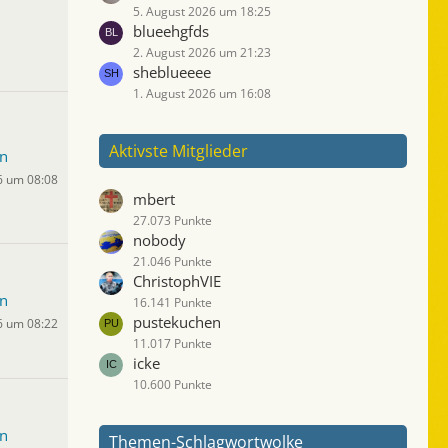
5. August 2026 um 18:25
blueehgfds
2. August 2026 um 21:23
sheblueeee
1. August 2026 um 16:08
Aktivste Mitglieder
n
6 um 08:08
mbert
27.073 Punkte
nobody
21.046 Punkte
ChristophVIE
n
16.141 Punkte
pustekuchen
6 um 08:22
11.017 Punkte
icke
10.600 Punkte
n
Themen-Schlagwortwolke