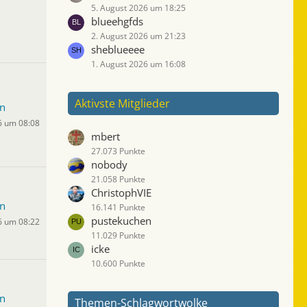
5. August 2026 um 18:25
blueehgfds
2. August 2026 um 21:23
sheblueeee
1. August 2026 um 16:08
Aktivste Mitglieder
n
6 um 08:08
mbert
27.073 Punkte
nobody
21.058 Punkte
ChristophVIE
n
16.141 Punkte
pustekuchen
6 um 08:22
11.029 Punkte
icke
10.600 Punkte
n
Themen-Schlagwortwolke