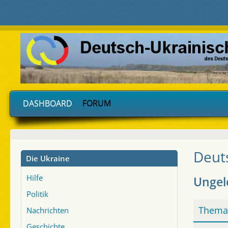
DASHBOARD
FORUM
Deut
Die Ukraine
Hilfe
Ungel
Politik
Thema
Nachrichten
Geschichte