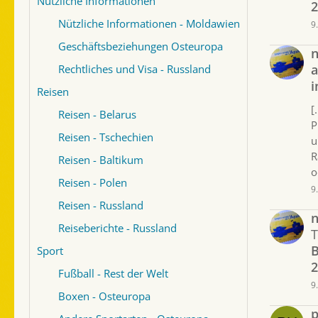
Nützliche Informationen
2
Nützliche Informationen - Moldawien
9
Geschäftsbeziehungen Osteuropa
a
Rechtliches und Visa - Russland
i
Reisen
[
Reisen - Belarus
P
Reisen - Tschechien
u
R
Reisen - Baltikum
o
Reisen - Polen
9
Reisen - Russland
Reiseberichte - Russland
B
Sport
2
Fußball - Rest der Welt
9
Boxen - Osteuropa
p