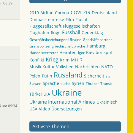
um 08:39
COVID19
2019
Airline
Corona
Deutschland
Donbass
einreise
Film
Flucht
Fluggesellschaft
Fluggesellschaften
Fussball
Flughafen
flüge
Gedenktag
Geschäftsbeziehungen Ukraine
Geschäftspartner
Hamburg
Grenzpolizei
griechische Sprache
Heiraten
Kiev borispol
Handelsvertreter
Igor
Krieg
Konflikt
Krim
MH17
Musik Kultur Volkslied
Nachrichten
NATO
Russland
Polen
Putin
Sicherheit
sis
Sprache
Syrien
Slawen
suche
Thraker
Transit
Ukraine
Türkei
UIA
Ukraine International Airlines
Ukrainisch
6 um 09:34
USA
Video
Übersetzungen
Aktivste Themen