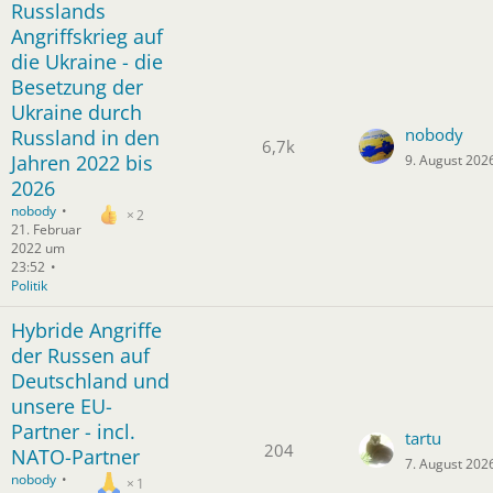
Russlands
Angriffskrieg auf
die Ukraine - die
Besetzung der
Ukraine durch
nobody
Russland in den
6,7k
Jahren 2022 bis
9. August 202
2026
nobody
2
21. Februar
2022 um
23:52
Politik
Hybride Angriffe
der Russen auf
Deutschland und
unsere EU-
Partner - incl.
tartu
204
NATO-Partner
7. August 202
nobody
1