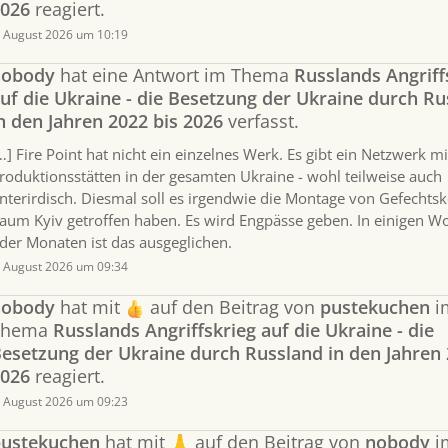
026
reagiert.
. August 2026 um 10:19
nobody
hat eine Antwort im Thema
Russlands Angriff
uf die Ukraine - die Besetzung der Ukraine durch R
n den Jahren 2022 bis 2026
verfasst.
…] Fire Point hat nicht ein einzelnes Werk. Es gibt ein Netzwerk mi
roduktionsstätten in der gesamten Ukraine - wohl teilweise auch
nterirdisch. Diesmal soll es irgendwie die Montage von Gefechts
aum Kyiv getroffen haben. Es wird Engpässe geben. In einigen W
der Monaten ist das ausgeglichen.
. August 2026 um 09:34
nobody
hat mit
auf den Beitrag von
pustekuchen
i
Thema
Russlands Angriffskrieg auf die Ukraine - die
esetzung der Ukraine durch Russland in den Jahren 
026
reagiert.
. August 2026 um 09:23
ustekuchen
hat mit
auf den Beitrag von
nobody
i