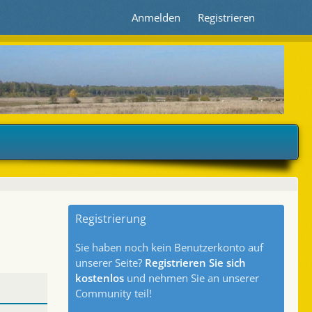
Anmelden
Registrieren
Registrierung
Sie haben noch kein Benutzerkonto auf
unserer Seite?
Registrieren Sie sich
kostenlos
und nehmen Sie an unserer
Community teil!