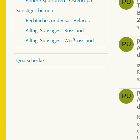
Andere Sportarten - Osteuropa
Sonstige Themen
B
2
Rechtliches und Visa - Belarus
9
Alltag, Sonstiges - Russland
p
Alltag, Sonstiges - Weißrussland
A
d
Quatschecke
s
R
9
p
A
d
N
d
d
h