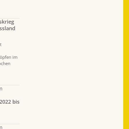
skrieg
ussland
t
köpfen im
ochen
m
2022 bis
m