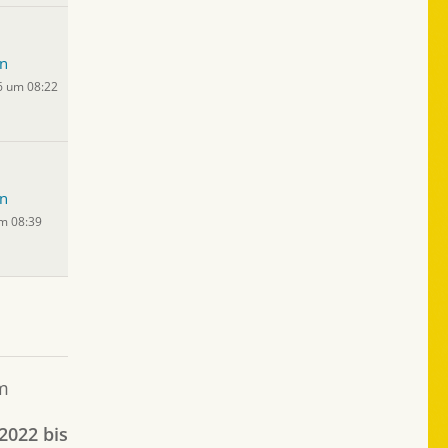
n
6 um 08:22
n
um 08:39
m
2022 bis