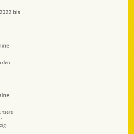
2022 bis
aine
n den
aine
 unsere
e-
zig-