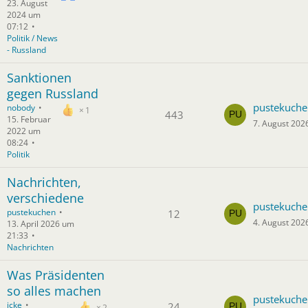
23. August
2024 um
07:12
Politik / News
- Russland
Sanktionen
gegen Russland
pustekuche
nobody
1
443
15. Februar
7. August 202
2022 um
08:24
Politik
Nachrichten,
verschiedene
pustekuche
pustekuchen
12
4. August 202
13. April 2026 um
21:33
Nachrichten
Was Präsidenten
so alles machen
pustekuche
icke
24
2