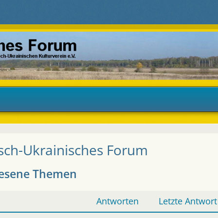
sch-Ukrainisches Forum
esene Themen
Antworten
Letzte Antwort