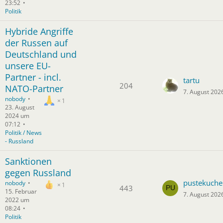
23:52
Politik
Hybride Angriffe
der Russen auf
Deutschland und
unsere EU-
Partner - incl.
tartu
204
NATO-Partner
7. August 202
nobody
1
23. August
2024 um
07:12
Politik / News
- Russland
Sanktionen
gegen Russland
pustekuche
nobody
1
443
15. Februar
7. August 202
2022 um
08:24
Politik