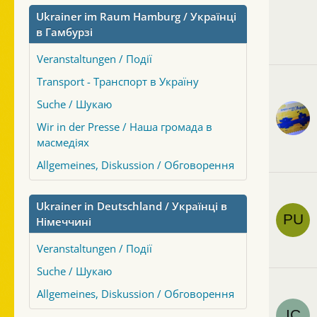
Ukrainer im Raum Hamburg / Українці
в Гамбурзі
Veranstaltungen / Події
Transport - Транспорт в Україну
Suche / Шукаю
Wir in der Presse / Наша громада в
масмедіях
Allgemeines, Diskussion / Обговорення
Ukrainer in Deutschland / Українці в
Німеччині
Veranstaltungen / Події
Suche / Шукаю
Allgemeines, Diskussion / Обговорення