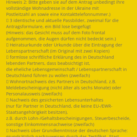
Hinweis 2: Bitte geben sie auf dem Antrag unbedingt ihre
vollständige Wohnadresse in der Ukraine mit
Postleitzahl an sowie eine Kontakttelefonnummer.)
 3 identische und aktuelle Passbilder, zweimal für die
Antragsformulare, ein Bild lose beigefügt
(Hinweis: das Gesicht muss auf dem Foto frontal
aufgenommen, die Augen dürfen nicht bedeckt sein.)
 Heiratsurkunde oder Urkunde über die Eintragung der
Lebenspartnerschaft (im Original mit zwei Kopien)
 formlose schriftliche Erklärung des in Deutschland
lebenden Partners, dass beabsichtigt ist,
die eheliche Lebensgemeinschaft / Lebenspartnerschaft in
Deutschland führen zu wollen (zweifach)
 Wohnortnachweis des Partners in Deutschland, z.B.
Meldebescheinigung (nicht älter als sechs Monate) oder
Personalausweis (zweifach)
 Nachweis des gesicherten Lebensunterhaltes
(nur für Partner in Deutschland, die keine EU-/EWR-
Staatsangehörigkeit besitzen),
z.B. durch Lohn-/Gehaltsbescheinigungen, Steuerbescheide,
sonstige Einkommensnachweise (zweifach)
 Nachweis über Grundkenntnisse der deutschen Sprache:
grundsätzlich nachzuweisen durch das Zertifikat „Start