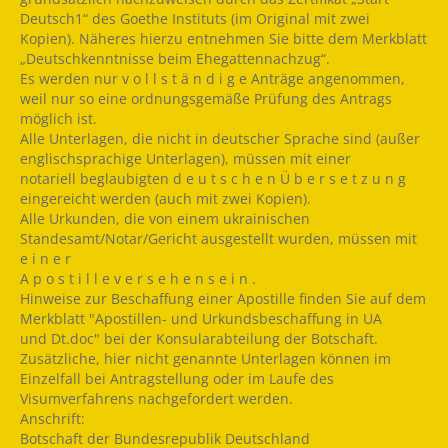
Deutsch1“ des Goethe Instituts (im Original mit zwei
Kopien). Näheres hierzu entnehmen Sie bitte dem Merkblatt
„Deutschkenntnisse beim Ehegattennachzug“.
Es werden nur v o l l s t ä n d i g e Anträge angenommen,
weil nur so eine ordnungsgemäße Prüfung des Antrags
möglich ist.
Alle Unterlagen, die nicht in deutscher Sprache sind (außer
englischsprachige Unterlagen), müssen mit einer
notariell beglaubigten d e u t s c h e n Ü b e r s e t z u n g
eingereicht werden (auch mit zwei Kopien).
Alle Urkunden, die von einem ukrainischen
Standesamt/Notar/Gericht ausgestellt wurden, müssen mit
e i n e r
A p o s t i l l e v e r s e h e n s e i n .
Hinweise zur Beschaffung einer Apostille finden Sie auf dem
Merkblatt "Apostillen- und Urkundsbeschaffung in UA
und Dt.doc" bei der Konsularabteilung der Botschaft.
Zusätzliche, hier nicht genannte Unterlagen können im
Einzelfall bei Antragstellung oder im Laufe des
Visumverfahrens nachgefordert werden.
Anschrift:
Botschaft der Bundesrepublik Deutschland