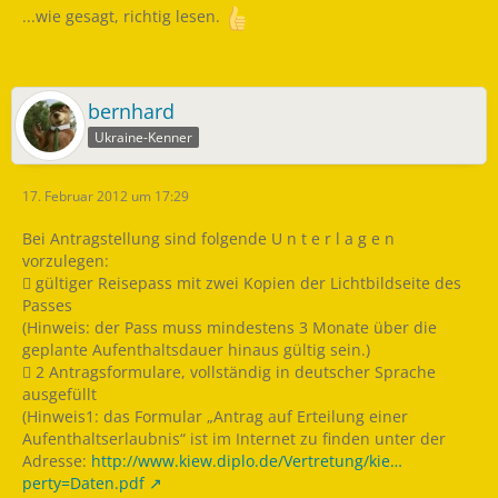
...wie gesagt, richtig lesen.
bernhard
Ukraine-Kenner
17. Februar 2012 um 17:29
Bei Antragstellung sind folgende U n t e r l a g e n
vorzulegen:
 gültiger Reisepass mit zwei Kopien der Lichtbildseite des
Passes
(Hinweis: der Pass muss mindestens 3 Monate über die
geplante Aufenthaltsdauer hinaus gültig sein.)
 2 Antragsformulare, vollständig in deutscher Sprache
ausgefüllt
(Hinweis1: das Formular „Antrag auf Erteilung einer
Aufenthaltserlaubnis“ ist im Internet zu finden unter der
Adresse:
http://www.kiew.diplo.de/Vertretung/kie…
perty=Daten.pdf