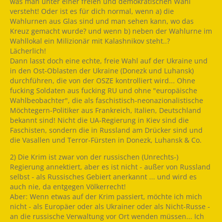
was man unter einer freien und demokratischen Wahl
versteht! Oder ist es für dich normal, wenn a) die
Wahlurnen aus Glas sind und man sehen kann, wo das
Kreuz gemacht wurde? und wenn b) neben der Wahlurne im
Wahllokal ein Milizionär mit Kalashnikov steht..?
Lächerlich!
Dann lasst doch eine echte, freie Wahl auf der Ukraine und
in den Ost-Oblasten der Ukraine (Donezk und Luhansk)
durchführen, die von der OSZE kontrolliert wird... Ohne
fucking Soldaten aus fucking RU und ohne "europäische
Wahlbeobachter", die als faschistisch-neonazionalistische
Möchtegern-Politiker aus Frankreich, Italien, Deutschland
bekannt sind! Nicht die UA-Regierung in Kiev sind die
Faschisten, sondern die in Russland am Drücker sind und
die Vasallen und Terror-Fürsten in Donezk, Luhansk & Co.
2) Die Krim ist zwar von der russischen (Unrechts-)
Regierung annektiert, aber es ist nicht - außer von Russland
selbst - als Russisches Gebiert anerkannt ... und wird es
auch nie, da entgegen Völkerrecht!
Aber: Wenn etwas auf der Krim passiert, möchte ich mich
nicht - als Europäer oder als Ukrainer oder als Nicht-Russe -
an die russische Verwaltung vor Ort wenden müssen... Ich