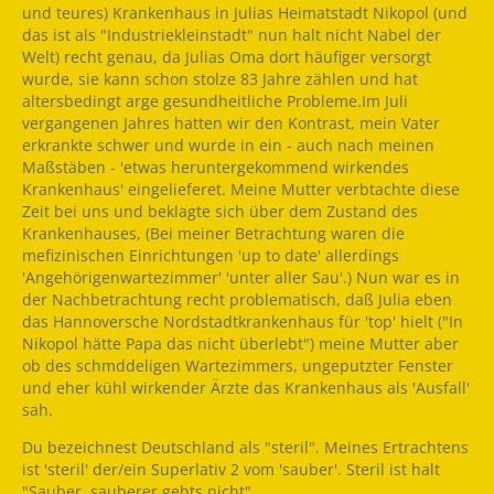
und teures) Krankenhaus in Julias Heimatstadt Nikopol (und
das ist als "Industriekleinstadt" nun halt nicht Nabel der
Welt) recht genau, da Julias Oma dort häufiger versorgt
wurde, sie kann schon stolze 83 Jahre zählen und hat
altersbedingt arge gesundheitliche Probleme.Im Juli
vergangenen Jahres hatten wir den Kontrast, mein Vater
erkrankte schwer und wurde in ein - auch nach meinen
Maßstäben - 'etwas heruntergekommend wirkendes
Krankenhaus' eingelieferet. Meine Mutter verbtachte diese
Zeit bei uns und beklagte sich über dem Zustand des
Krankenhauses, (Bei meiner Betrachtung waren die
mefizinischen Einrichtungen 'up to date' allerdings
'Angehörigenwartezimmer' 'unter aller Sau'.) Nun war es in
der Nachbetrachtung recht problematisch, daß Julia eben
das Hannoversche Nordstadtkrankenhaus für 'top' hielt ("In
Nikopol hätte Papa das nicht überlebt") meine Mutter aber
ob des schmddeligen Wartezimmers, ungeputzter Fenster
und eher kühl wirkender Ärzte das Krankenhaus als 'Ausfall'
sah.
Du bezeichnest Deutschland als "steril". Meines Ertrachtens
ist 'steril' der/ein Superlativ 2 vom 'sauber'. Steril ist halt
"Sauber, sauberer gehts nicht"