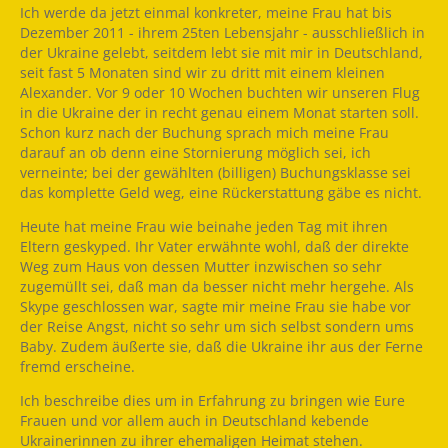
Ich werde da jetzt einmal konkreter, meine Frau hat bis
Dezember 2011 - ihrem 25ten Lebensjahr - ausschließlich in
der Ukraine gelebt, seitdem lebt sie mit mir in Deutschland,
seit fast 5 Monaten sind wir zu dritt mit einem kleinen
Alexander. Vor 9 oder 10 Wochen buchten wir unseren Flug
in die Ukraine der in recht genau einem Monat starten soll.
Schon kurz nach der Buchung sprach mich meine Frau
darauf an ob denn eine Stornierung möglich sei, ich
verneinte; bei der gewählten (billigen) Buchungsklasse sei
das komplette Geld weg, eine Rückerstattung gäbe es nicht.
Heute hat meine Frau wie beinahe jeden Tag mit ihren
Eltern geskyped. Ihr Vater erwähnte wohl, daß der direkte
Weg zum Haus von dessen Mutter inzwischen so sehr
zugemüllt sei, daß man da besser nicht mehr hergehe. Als
Skype geschlossen war, sagte mir meine Frau sie habe vor
der Reise Angst, nicht so sehr um sich selbst sondern ums
Baby. Zudem äußerte sie, daß die Ukraine ihr aus der Ferne
fremd erscheine.
Ich beschreibe dies um in Erfahrung zu bringen wie Eure
Frauen und vor allem auch in Deutschland kebende
Ukrainerinnen zu ihrer ehemaligen Heimat stehen.